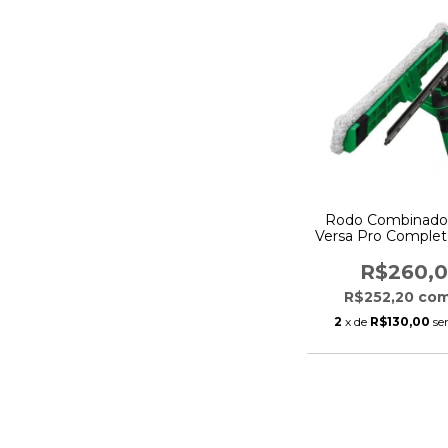
Rodo Combinado 
Versa Pro Complet
- Unger
R$260,
R$252,20
co
2
x de
R$130,00
se