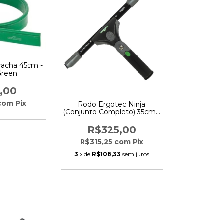
racha 45cm -
Green
,00
com
Pix
Rodo Ergotec Ninja
(Conjunto Completo) 35cm -
Unger
R$325,00
R$315,25
com
Pix
3
x de
R$108,33
sem juros