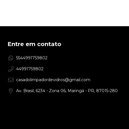
Entre em contato
5544991759802
44991759802
casadolimpadordevidros@gmail.com
Av. Brasil, 6234 - Zona 06, Maringá - PR, 87015-280