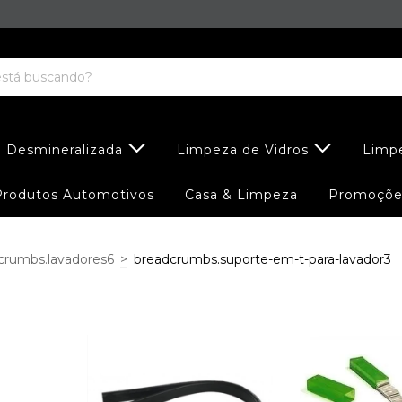
 Desmineralizada
Limpeza de Vidros
Limp
Produtos Automotivos
Casa & Limpeza
Promoçõe
crumbs.lavadores6
>
breadcrumbs.suporte-em-t-para-lavador3