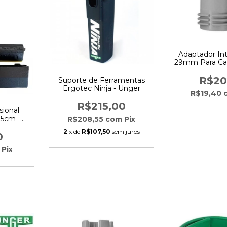
Adaptador In
29mm Para Ca
Ung
R$20
Suporte de Ferramentas
Ergotec Ninja - Unger
R$19,40
R$215,00
sional
15cm -
R$208,55
com
Pix
2
x de
R$107,50
sem juros
0
Pix