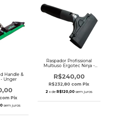
Raspador Profissional
Multiuso Ergotec Ninja -
10cm - Unger
ad Handle &
R$240,00
 - Unger
R$232,80
com
Pix
0,00
2
x de
R$120,00
sem juros
com
Pix
50
sem juros