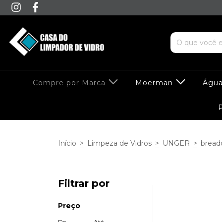
Compre por Marca
Moerman
Água
Início
>
Limpeza de Vidros
>
UNGER
>
bread
Filtrar por
Preço
De
Até