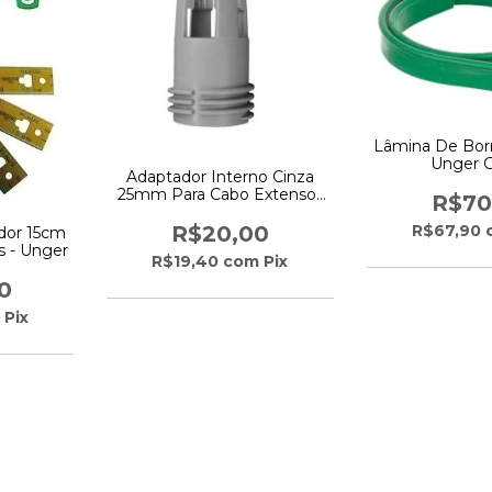
Lâmina De Bor
Unger 
Adaptador Interno Cinza
25mm Para Cabo Extensor
R$70
Unger
R$20,00
R$67,90
dor 15cm
s - Unger
R$19,40
com
Pix
0
Pix