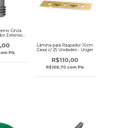
terno Cinza
bo Extensor
er
,00
Lâmina para Raspador 10cm
Caixa c/ 25 Unidades - Unger
com
Pix
R$110,00
R$106,70
com
Pix