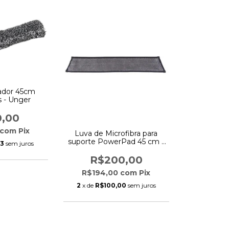
ador 45cm
s - Unger
0,00
com
Pix
Luva de Microfibra para
suporte PowerPad 45 cm -
33
sem juros
Unger
R$200,00
R$194,00
com
Pix
2
x de
R$100,00
sem juros