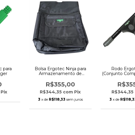
c para
Bolsa Ergotec Ninja para
Rodo Ergot
nger
Armazenamento de
(Conjunto Comp
Acessórios - Unger
Ung
0
R$355,00
R$35
Pix
R$344,35
com
Pix
R$344,35
3
x de
R$118,33
sem juros
3
x de
R$118,3