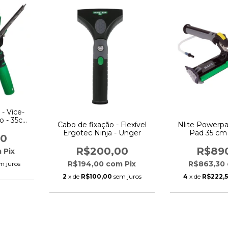
- Vice-
o - 35cm
Cabo de fixação - Flexível
Nlite Powerp
Ergotec Ninja - Unger
Pad 35 cm
00
R$200,00
R$89
m
Pix
R$194,00
com
Pix
R$863,30
m juros
2
x de
R$100,00
sem juros
4
x de
R$222,