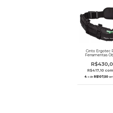
Cinto Ergotec 
Ferramentas Ob
Limpeza Vidros 
R$430,
R$417,10
co
4
x de
R$107,50
se