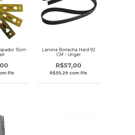
aspador 15cm
Lamina Borracha Hard 92
ger
CM - Unger
,00
R$57,00
om
Pix
R$55,29
com
Pix