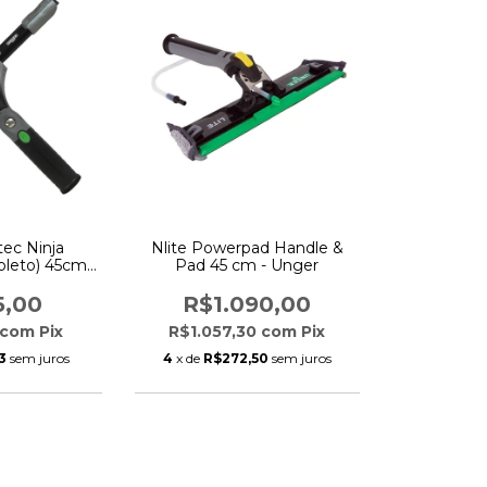
ec Ninja
Nlite Powerpad Handle &
leto) 45cm -
Pad 45 cm - Unger
er
5,00
R$1.090,00
com
Pix
R$1.057,30
com
Pix
3
sem juros
4
x de
R$272,50
sem juros