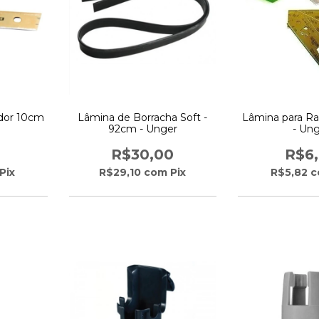
dor 10cm
Lâmina de Borracha Soft -
Lâmina para R
92cm - Unger
- Un
R$30,00
R$6
Pix
R$29,10
com
Pix
R$5,82
c