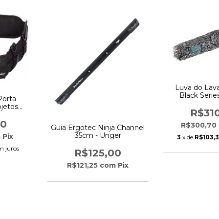
Luva do Lav
Black Serie
Porta
jetos
R$31
- Unger
00
R$300,70
Guia Ergotec Ninja Channel
35cm - Unger
m
Pix
3
x de
R$103,
m juros
R$125,00
R$121,25
com
Pix