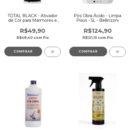
TOTAL BLACK - Ativador
Pós Obra Ácido - Limpa
de Cor para Mármores e
Pisos - 5L - Bellinzoni
Granitos Pretos -
Bellinzoni
R$49,90
R$124,90
R$48,40
com
Pix
R$121,15
com
Pix
COMPRAR