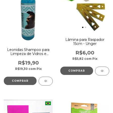
Lâmina para Raspador
15cm - Unger
Leonidas Shampoo para
R$6,00
Limpeza de Vidros e
Cristais 500ml - Atlântico
R$5,82
com
Pix
R$19,90
R$19,30
com
Pix