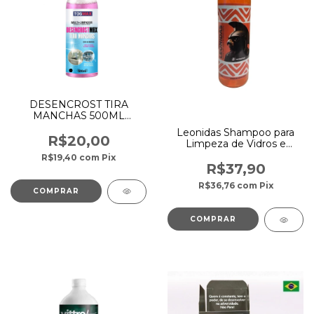
DESENCROST TIRA
MANCHAS 500ML
TOGMAX
Leonidas Shampoo para
R$20,00
Limpeza de Vidros e
Cristais 500ml - Laranjas
R$19,40
com
Pix
Brasileiras
R$37,90
R$36,76
com
Pix