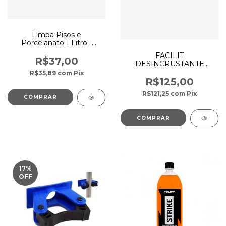
Limpa Pisos e
Porcelanato 1 Litro -
Bellinzoni
FACILIT
R$37,00
DESINCRUSTANTE
ÁCIDO 5L
R$35,89
com
Pix
R$125,00
R$121,25
com
Pix
17
%
OFF