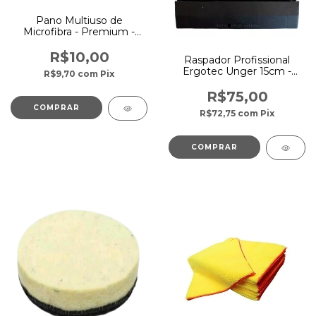
Pano Multiuso de
Microfibra - Premium -
48x58 cm - 260 GSM -
Cores Sortidas
R$10,00
Raspador Profissional
Ergotec Unger 15cm -
R$9,70
com
Pix
Unger
R$75,00
R$72,75
com
Pix