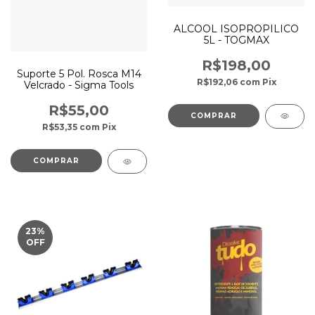
ALCOOL ISOPROPILICO
5L - TOGMAX
R$198,00
Suporte 5 Pol. Rosca M14
R$192,06
com
Pix
Velcrado - Sigma Tools
R$55,00
R$53,35
com
Pix
23
%
OFF