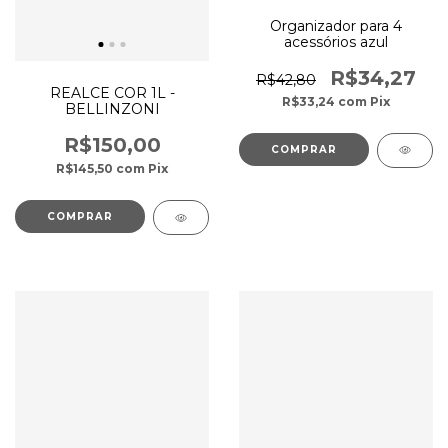
Organizador para 4
acessórios azul
R$34,27
R$42,80
REALCE COR 1L -
R$33,24
com
Pix
BELLINZONI
R$150,00
R$145,50
com
Pix