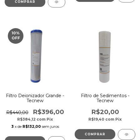
10
%
OFF
Filtro Deionizador Grande -
Filtro de Sedimentos -
Tecnew
Tecnew
R$396,00
R$20,00
R$440,00
R$384,12
com
Pix
R$19,40
com
Pix
3
x de
R$132,00
sem juros