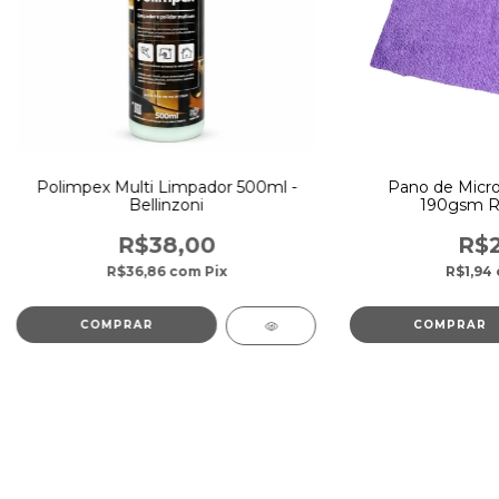
Polimpex Multi Limpador 500ml -
Pano de Micro
Bellinzoni
190gsm Ro
R$38,00
R$2
R$36,86
com
Pix
R$1,94