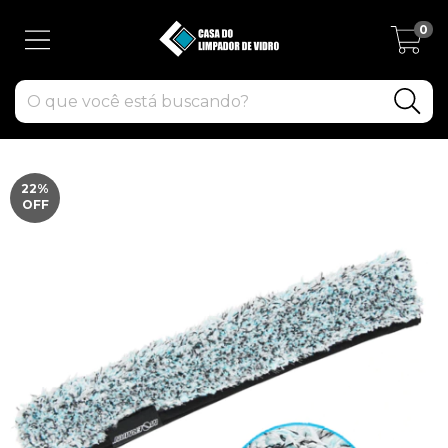
0
22
%
OFF