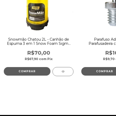
Snowmão Chatou 2L - Canhão de
Parafuso Ad
Espuma 3 em 1 Snow Foam Sigma
Parafusadeira 
Tools
Sigma
R$70,00
R$1
R$67,90
com
Pix
R$9,70