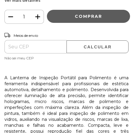
Ver mais detalhes
ALTERAR CEP
Entregas para o CEP:
Meios de envio
CALCULAR
Não sei meu CEP
A Lanterna de Inspeção Portátil para Polimento é uma
ferramenta indispensável para profissionais de estética
automotiva, detalhamento e polimento. Desenvolvida para
oferecer iluminação de alta precisão, permite identificar
hologramas, micro riscos, marcas de polimento e
imperfeições com máxima clareza. Além da inspeção de
pintura, também é ideal para inspeção de polimento em
vidros, auxiliando na visualização de riscos, marcas de lixa,
manchas e falhas no acabamento. Compacta, leve e
resistente, possui reprodução fiel das cores e três