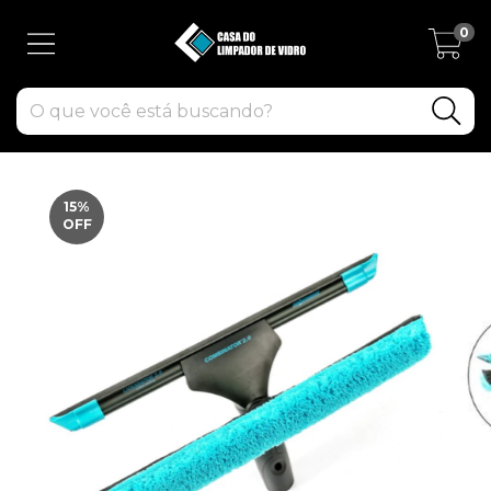
0
15
%
OFF