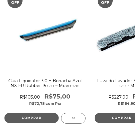
OFF
OFF
Guia Liquidator 3.0 + Borracha Azul
Luva do Lavador M
NXT-R Rubber 15 cm – Moerman
cm - M
R$75,00
R$103,00
R$227,00
R$72,75
com
Pix
R$164,9