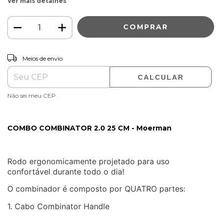
Ver mais detalhes
ALTERAR CEP
Entregas para o CEP:
Meios de envio
CALCULAR
Não sei meu CEP
COMBO COMBINATOR 2.0 25 CM - Moerman
Rodo ergonomicamente projetado para uso
confortável durante todo o dia!
O combinador é composto por QUATRO partes:
1. Cabo Combinator Handle