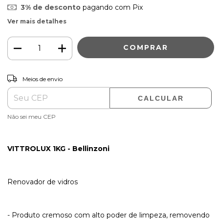
3% de desconto
pagando com Pix
Ver mais detalhes
ALTERAR CEP
Entregas para o CEP:
Meios de envio
CALCULAR
Não sei meu CEP
VITTROLUX 1KG - Bellinzoni
Renovador de vidros
- Produto cremoso com alto poder de limpeza, removendo