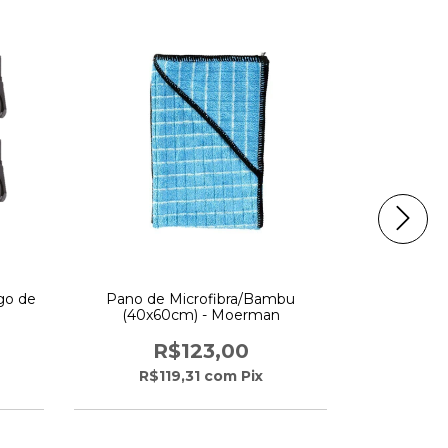
go de
Pano de Microfibra/Bambu
Double T
(40x60cm) - Moerman
ganchos 
ferrament
R$123,00
R$119,31
com
Pix
R$