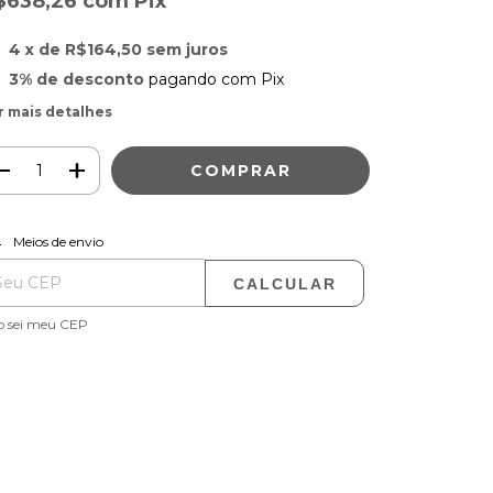
$638,26
com
Pix
4
x de
R$164,50
sem juros
3% de desconto
pagando com Pix
r mais detalhes
ALTERAR CEP
regas para o CEP:
Meios de envio
CALCULAR
o sei meu CEP