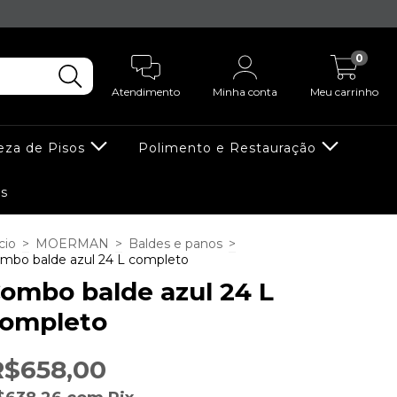
0
Atendimento
Minha conta
Meu carrinho
eza de Pisos
Polimento e Restauração
s
cio
>
MOERMAN
>
Baldes e panos
>
mbo balde azul 24 L completo
ombo balde azul 24 L
ompleto
R$658,00