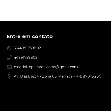
Entre em contato
5544991759802
44991759802
casadolimpadordevidros@gmail.com
Av. Brasil, 6234 - Zona 06, Maringá - PR, 87015-280