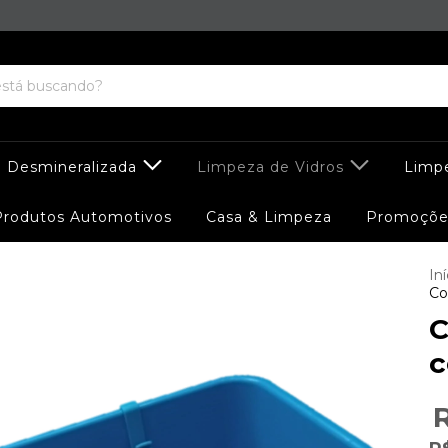
 Desmineralizada
Limpeza de Vidros
Limp
Produtos Automotivos
Casa & Limpeza
Promoçõe
Iní
Co
C
c